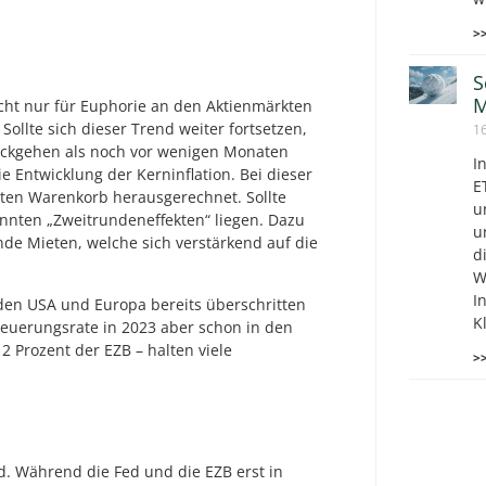
>
S
M
icht nur für Euphorie an den Aktienmärkten
ollte sich dieser Trend weiter fortsetzen,
1
rückgehen als noch vor wenigen Monaten
I
e Entwicklung der Kerninflation. Bei dieser
E
eten Warenkorb herausgerechnet. Sollte
u
nnten „Zweitrundeneffekten“ liegen. Dazu
u
de Mieten, welche sich verstärkend auf die
d
W
I
 den USA und Europa bereits überschritten
K
 Teuerungsrate in 2023 aber schon in den
 Prozent der EZB – halten viele
>
ild. Während die Fed und die EZB erst in