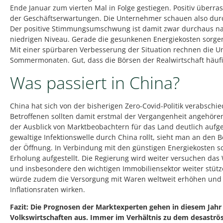
Ende Januar zum vierten Mal in Folge gestiegen. Positiv überr
der Geschäftserwartungen. Die Unternehmer schauen also durch
Der positive Stimmungsumschwung ist damit zwar durchaus na
niedrigen Niveau. Gerade die gesunkenen Energiekosten sorgen
Mit einer spürbaren Verbesserung der Situation rechnen die U
Sommermonaten. Gut, dass die Börsen der Realwirtschaft häuf
Was passiert in China?
China hat sich von der bisherigen Zero-Covid-Politik verabsch
Betroffenen sollten damit erstmal der Vergangenheit angehören
der Ausblick von Marktbeobachtern für das Land deutlich aufge
gewaltige Infektionswelle durch China rollt, sieht man an den 
der Öffnung. In Verbindung mit den günstigen Energiekosten sc
Erholung aufgestellt. Die Regierung wird weiter versuchen da
und insbesondere den wichtigen Immobiliensektor weiter stütz
würde zudem die Versorgung mit Waren weltweit erhöhen und
Inflationsraten wirken.
Fazit: Die Prognosen der Marktexperten gehen in diesem Jahr
Volkswirtschaften aus. Immer im Verhältnis zu dem desaströs