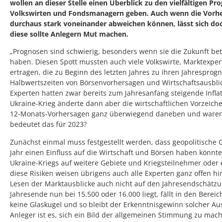
wollen an dieser Stelle einen Überblick zu den vielfältigen P
Volkswirten und Fondsmanagern geben. Auch wenn die Vorhe
durchaus stark voneinander abweichen können, lässt sich d
diese sollte Anlegern Mut machen.
„Prognosen sind schwierig, besonders wenn sie die Zukunft betr
haben. Diesen Spott mussten auch viele Volkswirte, Marktexpe
ertragen, die zu Beginn des letzten Jahres zu ihren Jahresprog
Halbwertszeiten von Börsenvorhersagen und Wirtschaftsausblick
Experten hatten zwar bereits zum Jahresanfang steigende Infla
Ukraine-Krieg änderte dann aber die wirtschaftlichen Vorzeich
12-Monats-Vorhersagen ganz überwiegend daneben und waren A
bedeutet das für 2023?
Zunächst einmal muss festgestellt werden, dass geopolitische 
Jahr einen Einfluss auf die Wirtschaft und Börsen haben könn
Ukraine-Kriegs auf weitere Gebiete und Kriegsteilnehmer oder 
diese Risiken weisen übrigens auch alle Experten ganz offen hi
Lesen der Marktausblicke auch nicht auf den Jahresendschätzu
Jahresende nun bei 15.500 oder 16.000 liegt, fällt in den Bere
keine Glaskugel und so bleibt der Erkenntnisgewinn solcher A
Anleger ist es, sich ein Bild der allgemeinen Stimmung zu mach