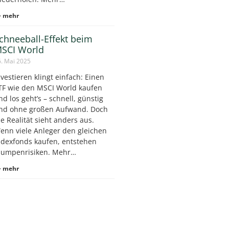
> mehr
chneeball-Effekt beim
SCI World
6. Mai 2025
nvestieren klingt einfach: Einen
TF wie den MSCI World kaufen
nd los geht’s – schnell, günstig
nd ohne großen Aufwand. Doch
ie Realität sieht anders aus.
enn viele Anleger den gleichen
ndexfonds kaufen, entstehen
lumpenrisiken. Mehr…
> mehr