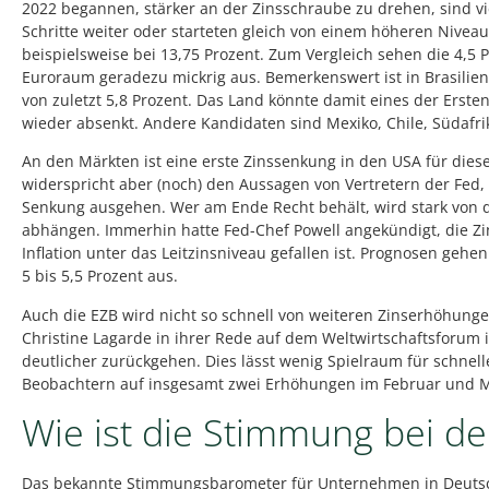
2022 begannen, stärker an der Zinsschraube zu drehen, sind v
Schritte weiter oder starteten gleich von einem höheren Niveau. 
beispielsweise bei 13,75 Prozent. Zum Vergleich sehen die 4,5 
Euroraum geradezu mickrig aus. Bemerkenswert ist in Brasilien 
von zuletzt 5,8 Prozent. Das Land könnte damit eines der Ersten
wieder absenkt. Andere Kandidaten sind Mexiko, Chile, Südafr
An den Märkten ist eine erste Zinssenkung in den USA für diese
widerspricht aber (noch) den Aussagen von Vertretern der Fed, 
Senkung ausgehen. Wer am Ende Recht behält, wird stark von d
abhängen. Immerhin hatte Fed-Chef Powell angekündigt, die Z
Inflation unter das Leitzinsniveau gefallen ist. Prognosen gehe
5 bis 5,5 Prozent aus.
Auch die EZB wird nicht so schnell von weiteren Zinserhöhung
Christine Lagarde in ihrer Rede auf dem Weltwirtschaftsforum i
deutlicher zurückgehen. Dies lässt wenig Spielraum für schnel
Beobachtern auf insgesamt zwei Erhöhungen im Februar und M
Wie ist die Stimmung bei 
Das bekannte Stimmungsbarometer für Unternehmen in Deutschl