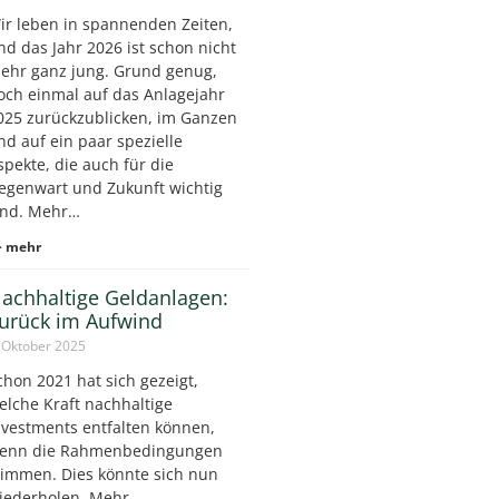
ir leben in spannenden Zeiten,
nd das Jahr 2026 ist schon nicht
ehr ganz jung. Grund genug,
och einmal auf das Anlagejahr
025 zurückzublicken, im Ganzen
nd auf ein paar spezielle
spekte, die auch für die
egenwart und Zukunft wichtig
ind. Mehr…
> mehr
achhaltige Geldanlagen:
urück im Aufwind
 Oktober 2025
chon 2021 hat sich gezeigt,
elche Kraft nachhaltige
nvestments entfalten können,
enn die Rahmenbedingungen
timmen. Dies könnte sich nun
iederholen. Mehr…