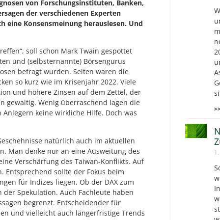
rognosen von Forschungsinstituten, Banken,
W
rsagen der verschiedenen Experten
u
och eine Konsensmeinung herauslesen. Und
m
n
effen“, soll schon Mark Twain gespottet
2
rten und (selbsternannte) Börsengurus
u
nosen befragt wurden. Selten waren die
A
en so kurz wie im Krisenjahr 2022. Viele
G
tion und höhere Zinsen auf dem Zettel, der
s
en gewaltig. Wenig überraschend lagen die
>
nlegern keine wirkliche Hilfe. Doch was
N
Z
Geschehnisse natürlich auch im aktuellen
ten. Man denke nur an eine Ausweitung des
1.
eine Verschärfung des Taiwan-Konflikts. Auf
S
n. Entsprechend sollte der Fokus beim
w
ngen für Indizes liegen. Ob der DAX zum
I
ich der Spekulation. Auch Fachleute haben
w
ussagen begrenzt. Entscheidender für
s
en und vielleicht auch längerfristige Trends
w