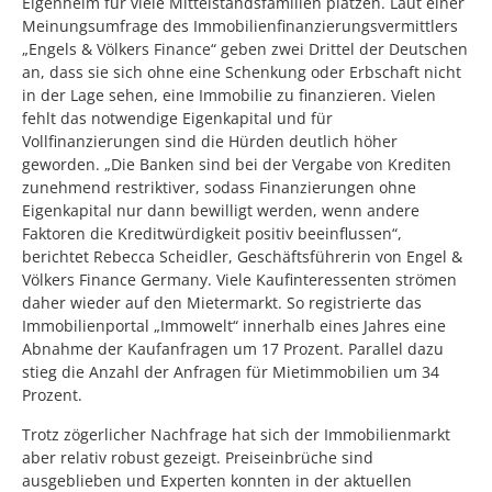
Eigenheim für viele Mittelstandsfamilien platzen. Laut einer
Meinungsumfrage des Immobilienfinanzierungsvermittlers
„Engels & Völkers Finance“ geben zwei Drittel der Deutschen
an, dass sie sich ohne eine Schenkung oder Erbschaft nicht
in der Lage sehen, eine Immobilie zu finanzieren. Vielen
fehlt das notwendige Eigenkapital und für
Vollfinanzierungen sind die Hürden deutlich höher
geworden. „Die Banken sind bei der Vergabe von Krediten
zunehmend restriktiver, sodass Finanzierungen ohne
Eigenkapital nur dann bewilligt werden, wenn andere
Faktoren die Kreditwürdigkeit positiv beeinflussen“,
berichtet Rebecca Scheidler, Geschäftsführerin von Engel &
Völkers Finance Germany. Viele Kaufinteressenten strömen
daher wieder auf den Mietermarkt. So registrierte das
Immobilienportal „Immowelt“ innerhalb eines Jahres eine
Abnahme der Kaufanfragen um 17 Prozent. Parallel dazu
stieg die Anzahl der Anfragen für Mietimmobilien um 34
Prozent.
Trotz zögerlicher Nachfrage hat sich der Immobilienmarkt
aber relativ robust gezeigt. Preiseinbrüche sind
ausgeblieben und Experten konnten in der aktuellen