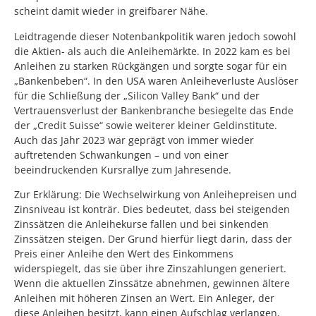
scheint damit wieder in greifbarer Nähe.
Leidtragende dieser Notenbankpolitik waren jedoch sowohl
die Aktien- als auch die Anleihemärkte. In 2022 kam es bei
Anleihen zu starken Rückgängen und sorgte sogar für ein
„Bankenbeben“. In den USA waren Anleiheverluste Auslöser
für die Schließung der „Silicon Valley Bank“ und der
Vertrauensverlust der Bankenbranche besiegelte das Ende
der „Credit Suisse“ sowie weiterer kleiner Geldinstitute.
Auch das Jahr 2023 war geprägt von immer wieder
auftretenden Schwankungen – und von einer
beeindruckenden Kursrallye zum Jahresende.
Zur Erklärung: Die Wechselwirkung von Anleihepreisen und
Zinsniveau ist konträr. Dies bedeutet, dass bei steigenden
Zinssätzen die Anleihekurse fallen und bei sinkenden
Zinssätzen steigen. Der Grund hierfür liegt darin, dass der
Preis einer Anleihe den Wert des Einkommens
widerspiegelt, das sie über ihre Zinszahlungen generiert.
Wenn die aktuellen Zinssätze abnehmen, gewinnen ältere
Anleihen mit höheren Zinsen an Wert. Ein Anleger, der
diese Anleihen besitzt, kann einen Aufschlag verlangen,