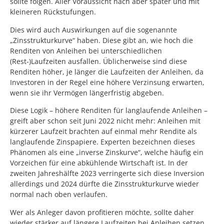
sollte folgen. Aller Voraussicht nach aber später und mit
kleineren Rückstufungen.
Dies wird auch Auswirkungen auf die sogenannte
„Zinsstrukturkurve“ haben. Diese gibt an, wie hoch die
Renditen von Anleihen bei unterschiedlichen
(Rest-)Laufzeiten ausfallen. Üblicherweise sind diese
Renditen höher, je länger die Laufzeiten der Anleihen, da
Investoren in der Regel eine höhere Verzinsung erwarten,
wenn sie ihr Vermögen längerfristig abgeben.
Diese Logik – höhere Renditen für langlaufende Anleihen –
greift aber schon seit Juni 2022 nicht mehr: Anleihen mit
kürzerer Laufzeit brachten auf einmal mehr Rendite als
langlaufende Zinspapiere. Experten bezeichnen dieses
Phänomen als eine „inverse Zinskurve“, welche häufig ein
Vorzeichen für eine abkühlende Wirtschaft ist. In der
zweiten Jahreshälfte 2023 verringerte sich diese Inversion
allerdings und 2024 dürfte die Zinsstrukturkurve wieder
normal nach oben verlaufen.
Wer als Anleger davon profitieren möchte, sollte daher
wieder stärker auf längere Laufzeiten bei Anleihen setzen.