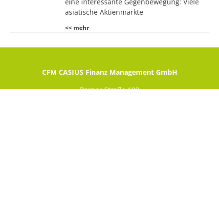
eine interessante Gegenbewegung: Viele
asiatische Aktienmärkte
<< mehr
CFM CASIUS Finanz Management GmbH
Berner Straße 109
60437 Frankfurt am Main
Sie erreichen uns direkt unter
Telefon: 069 9075 3211
KONTAKT
Folgen Sie uns auf Social-Media: