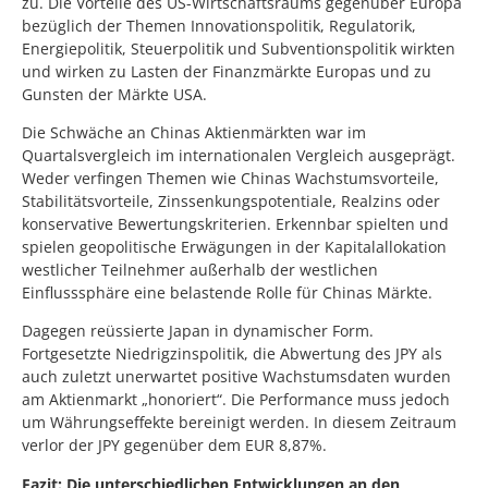
zu. Die Vorteile des US-Wirtschaftsraums gegenüber Europa
bezüglich der Themen Innovationspolitik, Regulatorik,
Energiepolitik, Steuerpolitik und Subventionspolitik wirkten
und wirken zu Lasten der Finanzmärkte Europas und zu
Gunsten der Märkte USA.
Die Schwäche an Chinas Aktienmärkten war im
Quartalsvergleich im internationalen Vergleich ausgeprägt.
Weder verfingen Themen wie Chinas Wachstumsvorteile,
Stabilitätsvorteile, Zinssenkungspotentiale, Realzins oder
konservative Bewertungskriterien. Erkennbar spielten und
spielen geopolitische Erwägungen in der Kapitalallokation
westlicher Teilnehmer außerhalb der westlichen
Einflusssphäre eine belastende Rolle für Chinas Märkte.
Dagegen reüssierte Japan in dynamischer Form.
Fortgesetzte Niedrigzinspolitik, die Abwertung des JPY als
auch zuletzt unerwartet positive Wachstumsdaten wurden
am Aktienmarkt „honoriert“. Die Performance muss jedoch
um Währungseffekte bereinigt werden. In diesem Zeitraum
verlor der JPY gegenüber dem EUR 8,87%.
Fazit: Die unterschiedlichen Entwicklungen an den