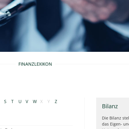
FINANZLEXIKON
S
T
U
V
W
X
Y
Z
Bilanz
Die Bilanz st
das Eigen- un