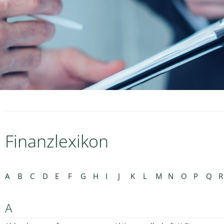
Finanzlexikon
A
B
C
D
E
F
G
H
I
J
K
L
M
N
O
P
Q
R
A