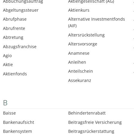
Abbuchungsauftrag
Aktiengesellschaft (AG)
Abgeltungssteuer
Aktienkurs
Abrufphase
Alternative Investmentfonds
(AIF)
Abrufrente
Altersrückstellung
Abtretung
Altersvorsorge
Abzugsfranchise
Anamnese
Agio
Anleihen
Aktie
Anteilschein
Aktienfonds
Assekuranz
B
Baisse
Behindertenrabatt
Bankenaufsicht
Beitragsfreie Versicherung
Bankensystem
Beitragsrückerstattung