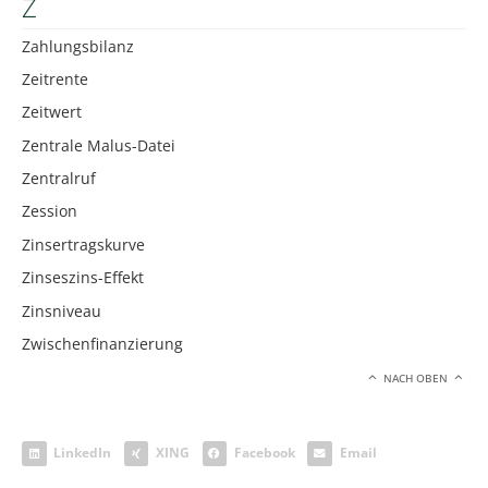
Z
Zahlungsbilanz
Zeitrente
Zeitwert
Zentrale Malus-Datei
Zentralruf
Zession
Zinsertragskurve
Zinseszins-Effekt
Zinsniveau
Zwischenfinanzierung
NACH OBEN
LinkedIn
XING
Facebook
Email