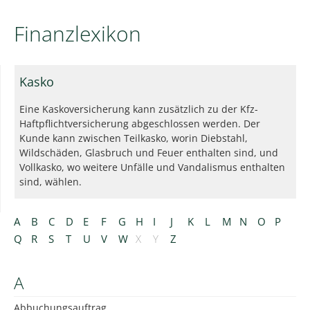
Finanzlexikon
Kasko
Eine Kaskoversicherung kann zusätzlich zu der Kfz-
Haftpflichtversicherung abgeschlossen werden. Der
Kunde kann zwischen Teilkasko, worin Diebstahl,
Wildschäden, Glasbruch und Feuer enthalten sind, und
Vollkasko, wo weitere Unfälle und Vandalismus enthalten
sind, wählen.
A
B
C
D
E
F
G
H
I
J
K
L
M
N
O
P
Q
R
S
T
U
V
W
X
Y
Z
A
Abbuchungsauftrag