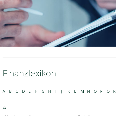
Finanzlexikon
A
B
C
D
E
F
G
H
I
J
K
L
M
N
O
P
Q
R
A