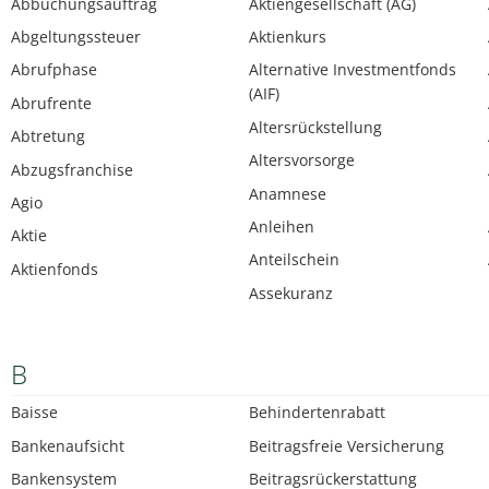
Abbuchungsauftrag
Aktiengesellschaft (AG)
Abgeltungssteuer
Aktienkurs
Abrufphase
Alternative Investmentfonds
(AIF)
Abrufrente
Altersrückstellung
Abtretung
Altersvorsorge
Abzugsfranchise
Anamnese
Agio
Anleihen
Aktie
Anteilschein
Aktienfonds
Assekuranz
B
Baisse
Behindertenrabatt
Bankenaufsicht
Beitragsfreie Versicherung
Bankensystem
Beitragsrückerstattung