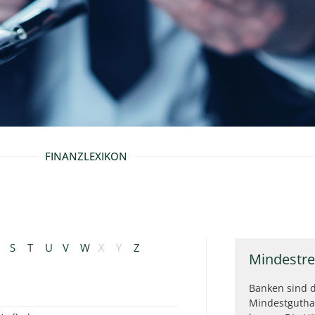
FINANZLEXIKON
S
T
U
V
W
X
Y
Z
Mindestre
Banken sind d
Mindestgutha