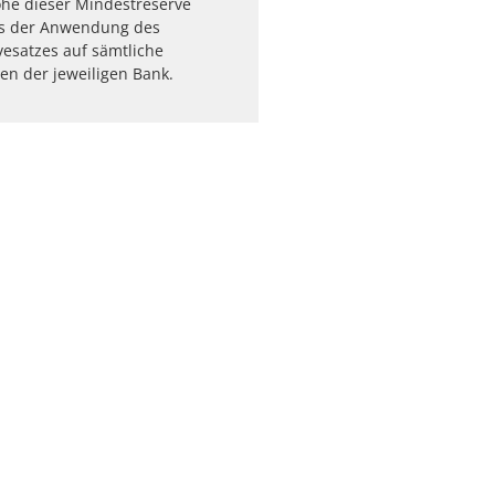
öhe dieser Mindestreserve
aus der Anwendung des
esatzes auf sämtliche
n der jeweiligen Bank.