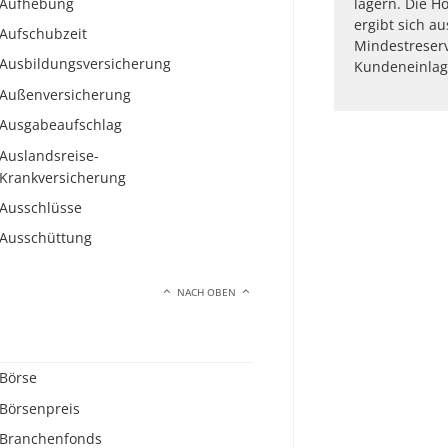
Aufhebung
lagern. Die H
ergibt sich 
Aufschubzeit
Mindestreserv
Ausbildungsversicherung
Kundeneinlage
Außenversicherung
Ausgabeaufschlag
Auslandsreise-
Krankversicherung
Ausschlüsse
Ausschüttung
NACH OBEN
Börse
Börsenpreis
Branchenfonds