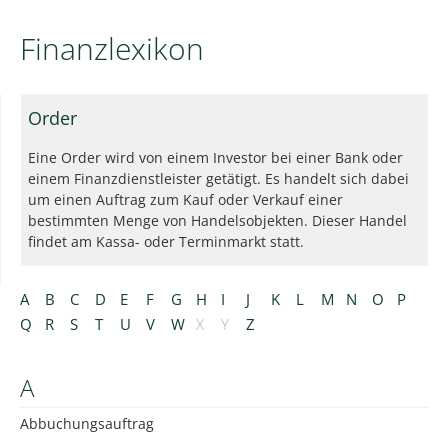
Finanzlexikon
Order
Eine Order wird von einem Investor bei einer Bank oder
einem Finanzdienstleister getätigt. Es handelt sich dabei
um einen Auftrag zum Kauf oder Verkauf einer
bestimmten Menge von Handelsobjekten. Dieser Handel
findet am Kassa- oder Terminmarkt statt.
A
B
C
D
E
F
G
H
I
J
K
L
M
N
O
P
Q
R
S
T
U
V
W
X
Y
Z
A
Abbuchungsauftrag