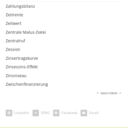
Zahlungsbilanz
Zeitrente
Zeitwert
Zentrale Malus-Datei
Zentralruf
Zession
Zinsertragskurve
Zinseszins-Effekt
Zinsniveau
Zwischenfinanzierung
NACH OBEN
LinkedIn
XING
Facebook
Email