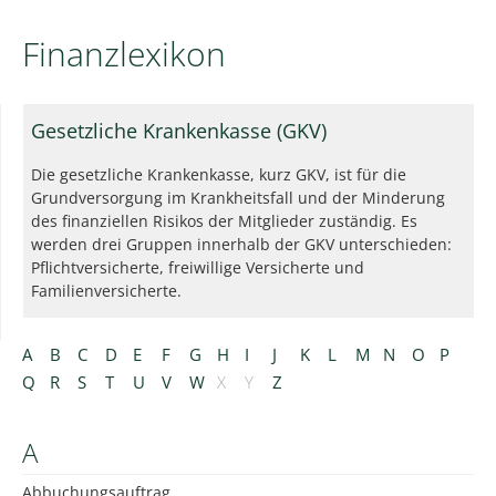
Finanzlexikon
Gesetzliche Krankenkasse (GKV)
Die gesetzliche Krankenkasse, kurz GKV, ist für die
Grundversorgung im Krankheitsfall und der Minderung
des finanziellen Risikos der Mitglieder zuständig. Es
werden drei Gruppen innerhalb der GKV unterschieden:
Pflichtversicherte, freiwillige Versicherte und
Familienversicherte.
A
B
C
D
E
F
G
H
I
J
K
L
M
N
O
P
Q
R
S
T
U
V
W
X
Y
Z
A
Abbuchungsauftrag