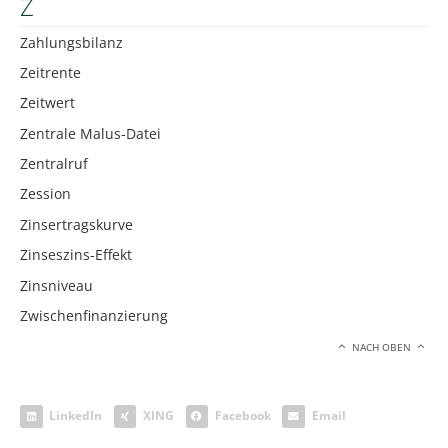
Z
Zahlungsbilanz
Zeitrente
Zeitwert
Zentrale Malus-Datei
Zentralruf
Zession
Zinsertragskurve
Zinseszins-Effekt
Zinsniveau
Zwischenfinanzierung
NACH OBEN
LinkedIn
XING
Facebook
Email