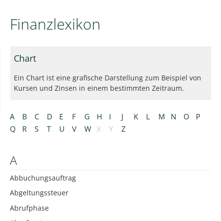
Finanzlexikon
Chart
Ein Chart ist eine grafische Darstellung zum Beispiel von
Kursen und Zinsen in einem bestimmten Zeitraum.
A
B
C
D
E
F
G
H
I
J
K
L
M
N
O
P
Q
R
S
T
U
V
W
X
Y
Z
A
Abbuchungsauftrag
Abgeltungssteuer
Abrufphase