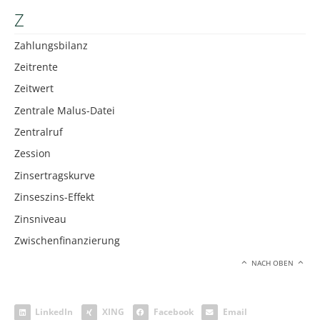
Z
Zahlungsbilanz
Zeitrente
Zeitwert
Zentrale Malus-Datei
Zentralruf
Zession
Zinsertragskurve
Zinseszins-Effekt
Zinsniveau
Zwischenfinanzierung
NACH OBEN
LinkedIn
XING
Facebook
Email