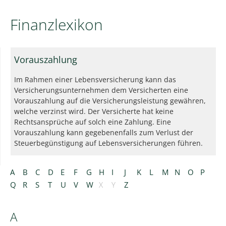
Finanzlexikon
Vorauszahlung
Im Rahmen einer Lebensversicherung kann das
Versicherungsunternehmen dem Versicherten eine
Vorauszahlung auf die Versicherungsleistung gewähren,
welche verzinst wird. Der Versicherte hat keine
Rechtsansprüche auf solch eine Zahlung. Eine
Vorauszahlung kann gegebenenfalls zum Verlust der
Steuerbegünstigung auf Lebensversicherungen führen.
A
B
C
D
E
F
G
H
I
J
K
L
M
N
O
P
Q
R
S
T
U
V
W
X
Y
Z
A