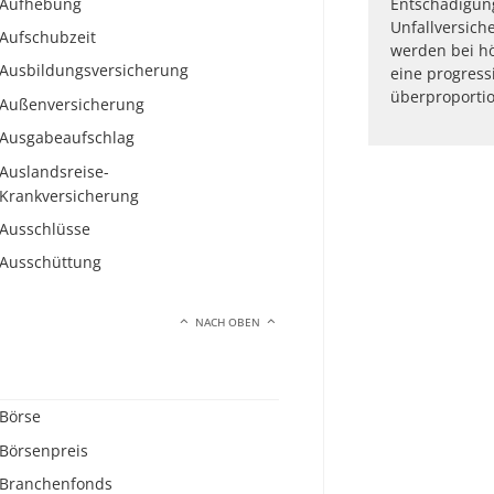
Aufhebung
Entschädigung
Unfallversiche
Aufschubzeit
werden bei hö
Ausbildungsversicherung
eine progressi
überproportio
Außenversicherung
Ausgabeaufschlag
Auslandsreise-
Krankversicherung
Ausschlüsse
Ausschüttung
NACH OBEN
Börse
Börsenpreis
Branchenfonds