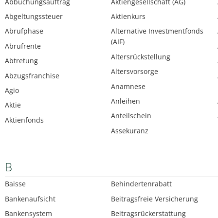
Abbuchungsauftrag
Aktiengesellschaft (AG)
Abgeltungssteuer
Aktienkurs
Abrufphase
Alternative Investmentfonds
(AIF)
Abrufrente
Altersrückstellung
Abtretung
Altersvorsorge
Abzugsfranchise
Anamnese
Agio
Anleihen
Aktie
Anteilschein
Aktienfonds
Assekuranz
B
Baisse
Behindertenrabatt
Bankenaufsicht
Beitragsfreie Versicherung
Bankensystem
Beitragsrückerstattung