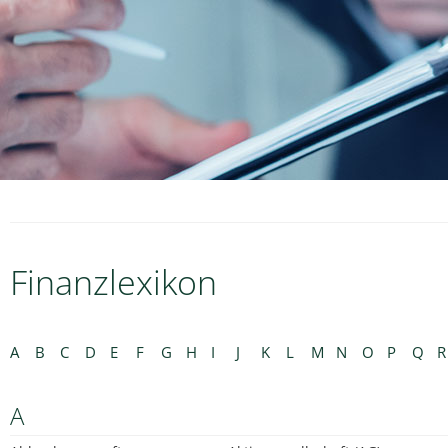
Finanzlexikon
A
B
C
D
E
F
G
H
I
J
K
L
M
N
O
P
Q
R
A