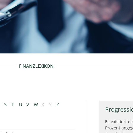
FINANZLEXIKON
S
T
U
V
W
X
Y
Z
Progressi
Es existiert e
Prozent angeg