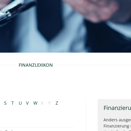
FINANZLEXIKON
S
T
U
V
W
X
Y
Z
Finanzier
Anders ausged
Finanzierung