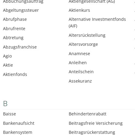
Abbuchungsauftrag
Aktiengesellschaft (AG)
Abgeltungssteuer
Aktienkurs
Abrufphase
Alternative Investmentfonds
(AIF)
Abrufrente
Altersrückstellung
Abtretung
Altersvorsorge
Abzugsfranchise
Anamnese
Agio
Anleihen
Aktie
Anteilschein
Aktienfonds
Assekuranz
B
Baisse
Behindertenrabatt
Bankenaufsicht
Beitragsfreie Versicherung
Bankensystem
Beitragsrückerstattung