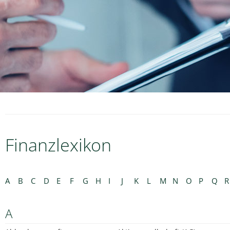
Finanzlexikon
A
B
C
D
E
F
G
H
I
J
K
L
M
N
O
P
Q
R
A