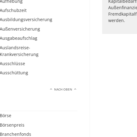
Aufhebung
Kapitalbedarf
Außenfinanzi
Aufschubzeit
Fremdkapital
Ausbildungsversicherung
werden.
Außenversicherung
Ausgabeaufschlag
Auslandsreise-
Krankversicherung
Ausschlüsse
Ausschüttung
NACH OBEN
Börse
Börsenpreis
Branchenfonds