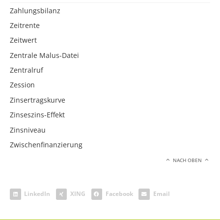
Zahlungsbilanz
Zeitrente
Zeitwert
Zentrale Malus-Datei
Zentralruf
Zession
Zinsertragskurve
Zinseszins-Effekt
Zinsniveau
Zwischenfinanzierung
NACH OBEN
LinkedIn
XING
Facebook
Email