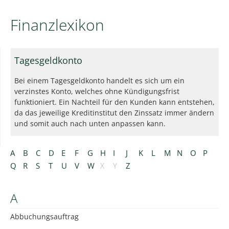
Finanzlexikon
Tagesgeldkonto
Bei einem Tagesgeldkonto handelt es sich um ein
verzinstes Konto, welches ohne Kündigungsfrist
funktioniert. Ein Nachteil für den Kunden kann entstehen,
da das jeweilige Kreditinstitut den Zinssatz immer ändern
und somit auch nach unten anpassen kann.
A
B
C
D
E
F
G
H
I
J
K
L
M
N
O
P
Q
R
S
T
U
V
W
X
Y
Z
A
Abbuchungsauftrag