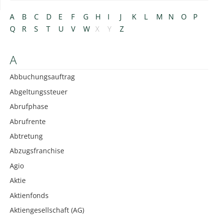
A
B
C
D
E
F
G
H
I
J
K
L
M
N
O
P
Q
R
S
T
U
V
W
X
Y
Z
A
Abbuchungsauftrag
Abgeltungssteuer
Abrufphase
Abrufrente
Abtretung
Abzugsfranchise
Agio
Aktie
Aktienfonds
Aktiengesellschaft (AG)